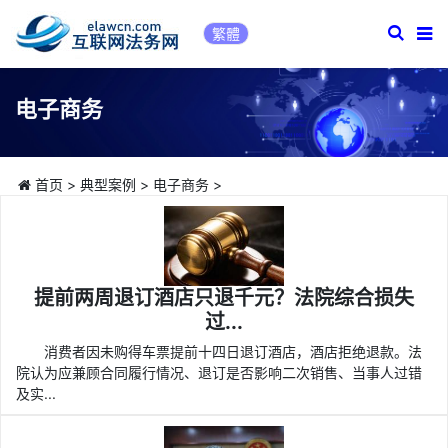
繁體
电子商务
首页
>
典型案例
>
电子商务
>
提前两周退订酒店只退千元？法院综合损失
过...
消费者因未购得车票提前十四日退订酒店，酒店拒绝退款。法
院认为应兼顾合同履行情况、退订是否影响二次销售、当事人过错
及实...