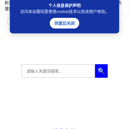
新消费场景，使消费潜力充分释放出来。当前广州网络消费新业态
个人信息保护声明
蓬勃...
访问本站需同意使用cookie技术以改进用户体验。
193条
上一页
1
2
3
4
5
6
7
8
9
10
..
同意后关闭
17
下一页
🔍