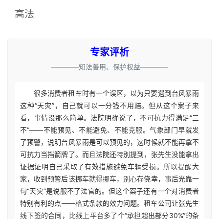
高法
专家评析
————知法善用、保护权益————
很多消费者租车时有一个误区，以为只要遇到台风暴雨
这种“天灾”，自己就可以一分钱不用赔。但从这个案子来
看，事情没那么简单。法院明确说了，不可抗力得满足“三
不”——不能预见、不能避免、不能克服。气象部门早就发
了预警，说明台风暴雨是可以预见的，这时候就不能再拿不
可抗力当挡箭牌了。而且法院还特别提到，张先生没能拿出
证据证明自己采取了有效措施避免车辆受损。所以提醒大
家，收到预警后该挪车就得挪车，别心存侥幸，事后光靠一
句“天灾”是说服不了法官的。但这个案子还有一个对消费者
特别有利的点——格式条款的效力问题。租车公司让张先生
线下签的合同，比线上平台多了个“承担超出部分30%”的条