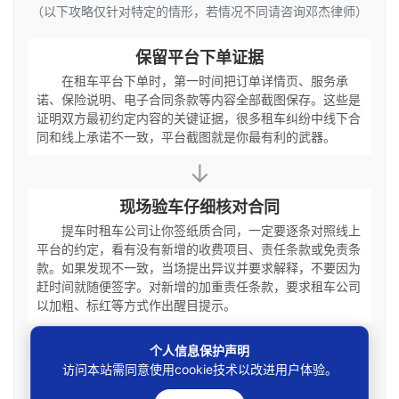
（以下攻略仅针对特定的情形，若情况不同请咨询邓杰律师）
保留平台下单证据
在租车平台下单时，第一时间把订单详情页、服务承
诺、保险说明、电子合同条款等内容全部截图保存。这些是
证明双方最初约定内容的关键证据，很多租车纠纷中线下合
同和线上承诺不一致，平台截图就是你最有利的武器。
↓
现场验车仔细核对合同
提车时租车公司让你签纸质合同，一定要逐条对照线上
平台的约定，看有没有新增的收费项目、责任条款或免责条
款。如果发现不一致，当场提出异议并要求解释，不要因为
赶时间就随便签字。对新增的加重责任条款，要求租车公司
以加粗、标红等方式作出醒目提示。
↓
个人信息保护声明
访问本站需同意使用cookie技术以改进用户体验。
关注天气预警及时避险
出游前和旅途中持续关注当地气象预报，收到台风、暴