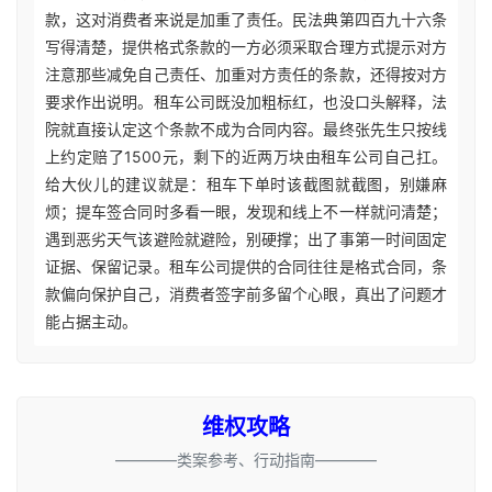
款，这对消费者来说是加重了责任。民法典第四百九十六条
写得清楚，提供格式条款的一方必须采取合理方式提示对方
注意那些减免自己责任、加重对方责任的条款，还得按对方
要求作出说明。租车公司既没加粗标红，也没口头解释，法
院就直接认定这个条款不成为合同内容。最终张先生只按线
上约定赔了1500元，剩下的近两万块由租车公司自己扛。
给大伙儿的建议就是：租车下单时该截图就截图，别嫌麻
烦；提车签合同时多看一眼，发现和线上不一样就问清楚；
遇到恶劣天气该避险就避险，别硬撑；出了事第一时间固定
证据、保留记录。租车公司提供的合同往往是格式合同，条
款偏向保护自己，消费者签字前多留个心眼，真出了问题才
能占据主动。
维权攻略
————类案参考、行动指南————