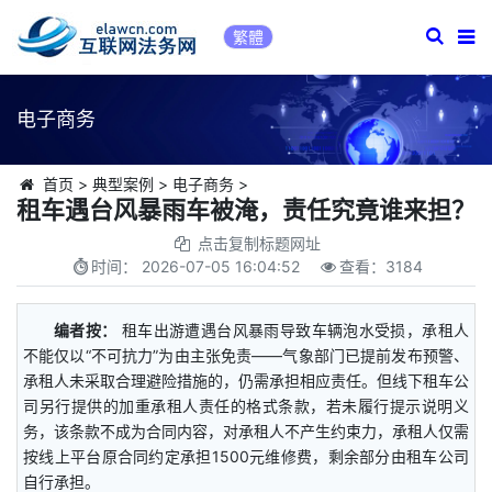
繁體
电子商务
首页
>
典型案例
>
电子商务
>
租车遇台风暴雨车被淹，责任究竟谁来担？
点击复制标题网址
时间：
2026-07-05 16:04:52
查看：
3184
编者按：
租车出游遭遇台风暴雨导致车辆泡水受损，承租人
不能仅以“不可抗力”为由主张免责——气象部门已提前发布预警、
承租人未采取合理避险措施的，仍需承担相应责任。但线下租车公
司另行提供的加重承租人责任的格式条款，若未履行提示说明义
务，该条款不成为合同内容，对承租人不产生约束力，承租人仅需
按线上平台原合同约定承担1500元维修费，剩余部分由租车公司
自行承担。