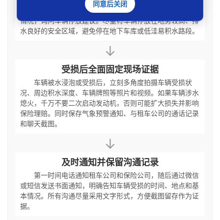
同意后关闭
雨等预警信息后截图保存。第一时间联系租车公司告知天气
情况，询问车辆停放建议。尽量将车辆停放在地势较高、排
水良好的安全区域，避免停在地下车库或低洼易积水路段。
↓
受损后全面固定现场证据
车辆被水浸泡或受损后，立刻多角度拍摄车辆受损状
况、周边积水深度、车辆牌照等照片和视频。如果车辆涉水
熄火，千万不要二次启动发动机，否则可能扩大损失并影响
保险理赔。同时保存气象预警通知、与租车公司的通话记录
和聊天截图。
↓
及时通知并保留沟通记录
第一时间电话通知租车公司和保险公司，随后通过微信
或短信发送书面通知，明确告知车辆受损的时间、地点和基
本情况。所有沟通尽量采用文字形式，方便截图留存作为证
据。