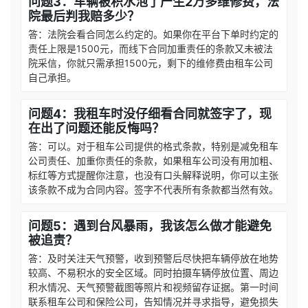
问题3：车辆被积水泡了产生2万多维修费，法
院最后判我赔多少？
答：法院会看合同怎么约定的。如果你在平台下单时约定的
责任上限是1500元，而线下合同加重责任的条款又未被法
院采信，你就只需承担1500元，剩下的维修费由租车公司
自己承担。
问题4：我租车时没仔细看合同就签字了，现
在出了问题还能反悔吗？
答：可以。对于租车公司提供的格式条款，特别是减免租车
公司责任、加重你责任的条款，如果租车公司没有用加粗、
标红等方式提醒你注意，也没有口头解释说明，你可以主张
该条款不成为合同内容。签字不代表所有条款都当然有效。
问题5：遇到台风暴雨，我该怎么做才能避免
被追责？
答：及时关注天气预警，收到预警后尽快把车辆停放在地势
较高、不易积水的安全区域。同时拍摄车辆停放位置、周边
积水情况、天气预警截图等照片和视频留存证据。第一时间
联系租车公司和保险公司，告知情况并寻求指导，避免损失