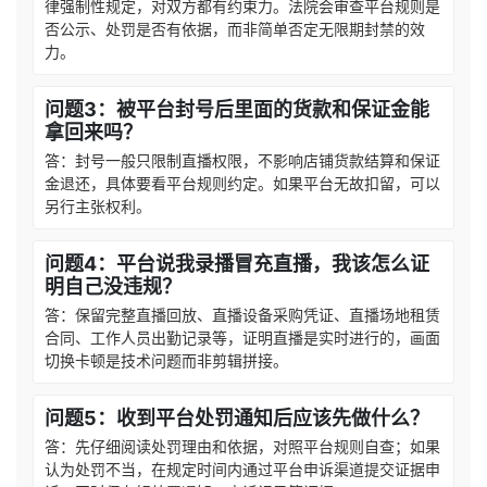
律强制性规定，对双方都有约束力。法院会审查平台规则是
否公示、处罚是否有依据，而非简单否定无限期封禁的效
力。
问题3：被平台封号后里面的货款和保证金能
拿回来吗？
答：封号一般只限制直播权限，不影响店铺货款结算和保证
金退还，具体要看平台规则约定。如果平台无故扣留，可以
另行主张权利。
问题4：平台说我录播冒充直播，我该怎么证
明自己没违规？
答：保留完整直播回放、直播设备采购凭证、直播场地租赁
合同、工作人员出勤记录等，证明直播是实时进行的，画面
切换卡顿是技术问题而非剪辑拼接。
问题5：收到平台处罚通知后应该先做什么？
答：先仔细阅读处罚理由和依据，对照平台规则自查；如果
认为处罚不当，在规定时间内通过平台申诉渠道提交证据申