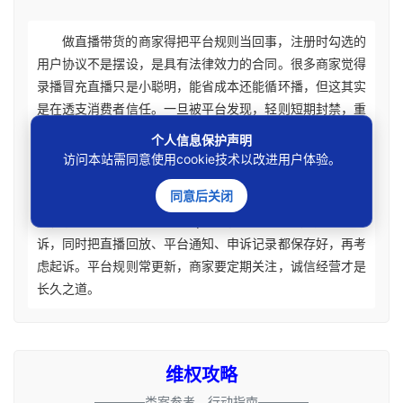
做直播带货的商家得把平台规则当回事，注册时勾选的
用户协议不是摆设，是具有法律效力的合同。很多商家觉得
录播冒充直播只是小聪明，能省成本还能循环播，但这其实
是在透支消费者信任。一旦被平台发现，轻则短期封禁，重
则永久封号，积累的粉丝和店铺评分瞬间归零。法院判这类
个人信息保护声明
案子时，会重点看你是不是屡教不改，如果之前因同样问题
访问本站需同意使用cookie技术以改进用户体验。
被处罚过还继续违规，就会被认定有主观恶意，起诉解封基
同意后关闭
本没戏。所以收到处罚通知别急着硬刚，先自查有没有违
规，有就整改回归真实直播；认为处罚不当就先走平台申
诉，同时把直播回放、平台通知、申诉记录都保存好，再考
虑起诉。平台规则常更新，商家要定期关注，诚信经营才是
长久之道。
维权攻略
————类案参考、行动指南————