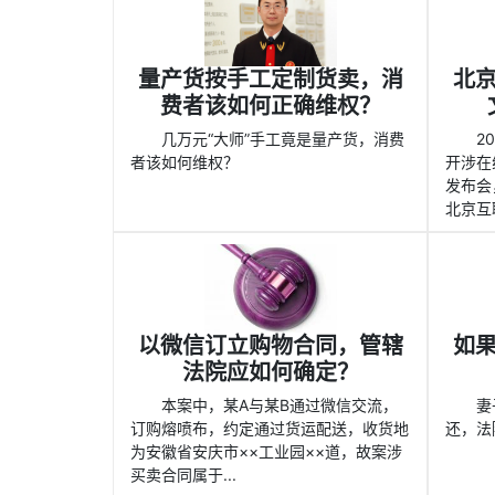
量产货按手工定制货卖，消
北
费者该如何正确维权？
几万元“大师”手工竟是量产货，消费
2
者该如何维权？
开涉在
发布会
北京互联
以微信订立购物合同，管辖
如
法院应如何确定？
本案中，某A与某B通过微信交流，
妻
订购熔喷布，约定通过货运配送，收货地
还，法
为安徽省安庆市××工业园××道，故案涉
买卖合同属于...