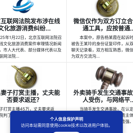
京互联网法院发布涉在线
微信仅作为双方订立合
文化旅游消费纠纷...
通工具，应按普通..
025年1月22日，北京互联网法院召
本案中，原告杨某霞在起诉
线文化旅游消费案件审理情况新闻
被告王某玲的身份证复印件，从
，市人大代表、部分媒体代表以及
聊天记录看，双方相互熟悉，微
网法院...
为双方交流沟...
果妻子打赏主播，丈夫能
外卖骑手发生交通事故
否要求返还？
人受伤，与网络平..
子打赏主播45万，丈夫要求返
当骑手发生交通事故，在认
院判了！
执行工作任务，进而确定承责主
个人信息保护声明
结合其工作随机性强，自主性强
访问本站需同意使用cookie技术以改进用户体验。
间地点灵活多...