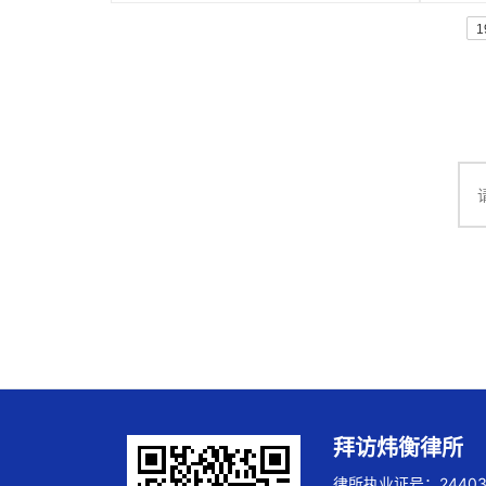
1
拜访炜衡律所
律所执业证号：244032