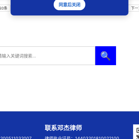
同意后关闭
93条
上一页
1
2
3
4
5
6
7
8
9
10
..
17
下一
🔍
联系邓杰律师
00511032007
律师执业证号：14403201810022100