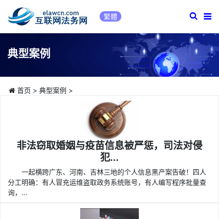
繁體
典型案例
首页
>
典型案例
>
非法窃取婚姻与疫苗信息被严惩，司法对侵
犯...
一起横跨广东、河南、吉林三地的个人信息黑产案告破！四人
分工明确：有人冒充运维盗取政务系统账号，有人编写程序批量查
询，...