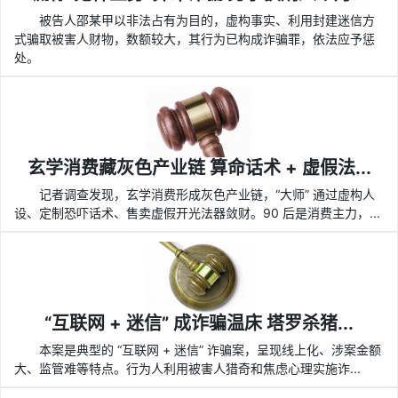
被告人邵某甲以非法占有为目的，虚构事实、利用封建迷信方
式骗取被害人财物，数额较大，其行为已构成诈骗罪，依法应予惩
处。
玄学消费藏灰色产业链 算命话术 + 虚假法...
记者调查发现，玄学消费形成灰色产业链，“大师” 通过虚构人
设、定制恐吓话术、售卖虚假开光法器敛财。90 后是消费主力，...
“互联网 + 迷信” 成诈骗温床 塔罗杀猪...
本案是典型的 “互联网 + 迷信” 诈骗案，呈现线上化、涉案金额
大、监管难等特点。行为人利用被害人猎奇和焦虑心理实施诈...