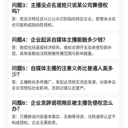
问题3：主播没点名道姓只说某公司算侵权
吗？
答：若言论特征足以让公众识别指向特定企业，即使未点名
也可能构成指向性侵权。
问题4：企业起诉自媒体主播能赔多少钱？
答：赔偿包括直接经济损失、维权合理开支及商誉贬损补
偿，具体金额由法院根据传播范围与影响裁量。
问题5：自媒体主播的注意义务比普通人高多
少？
答：主播粉丝多传播广，发前必须核实消息来源，对易争议
言论须预估社会影响，否则过错认定更严。
问题6：企业发辟谣视频反被主播告侵权怎么
办？
答：只要辟谣内容基本属实、无侮辱诽谤，法院通常认定不
构成侵权，企业无需担责。