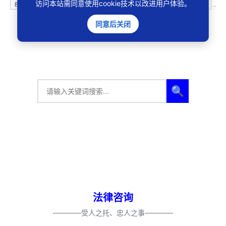
访问本站需同意使用cookie技术以改进用户体验。
886条
上一页
1
..
3
4
5
6
7
8
9
10
11
..
74
下一页
同意后关闭
🔍
法律咨询
————受人之托、忠人之事————