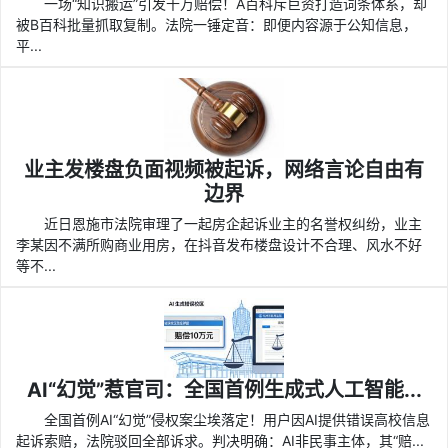
一场“知识搬运”引发千万赔偿！A百科斥巨资打造词条体系，却
被B百科批量抓取复制。法院一锤定音：即便内容源于公知信息，
平...
业主发楼盘负面视频被起诉，网络言论自由有
边界
近日恩施市法院审理了一起房企起诉业主的名誉权纠纷，业主
李某因不满所购商业用房，在抖音发布楼盘设计不合理、风水不好
等不...
AI“幻觉”惹官司：全国首例生成式人工智能...
全国首例AI“幻觉”侵权案尘埃落定！用户因AI提供错误高校信息
起诉索赔，法院驳回全部诉求。判决明确：AI非民事主体，其“赔...