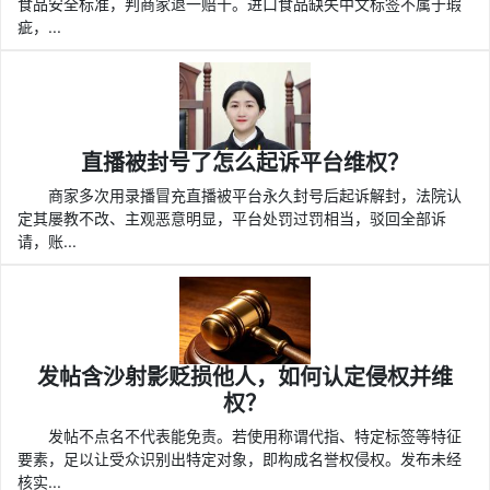
食品安全标准，判商家退一赔十。进口食品缺失中文标签不属于瑕
疵，...
直播被封号了怎么起诉平台维权？
商家多次用录播冒充直播被平台永久封号后起诉解封，法院认
定其屡教不改、主观恶意明显，平台处罚过罚相当，驳回全部诉
请，账...
发帖含沙射影贬损他人，如何认定侵权并维
权？
发帖不点名不代表能免责。若使用称谓代指、特定标签等特征
要素，足以让受众识别出特定对象，即构成名誉权侵权。发布未经
核实...