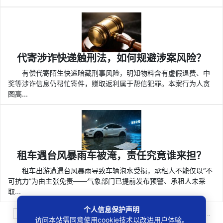
代寄涉诈快递触刑法，如何规避涉案风险？
有偿代寄陌生快递暗藏刑事风险，明知物料含有虚假退费、中
奖等涉诈信息仍帮忙寄件，赚取返利属于帮信犯罪。本案行为人贪
图高...
租车遇台风暴雨车被淹，责任究竟谁来担？
租车出游遭遇台风暴雨导致车辆泡水受损，承租人不能仅以“不
可抗力”为由主张免责——气象部门已提前发布预警、承租人未采
取...
个人信息保护声明
887条
上一页
1
2
3
4
5
6
7
8
9
10
..
访问本站需同意使用cookie技术以改进用户体验。