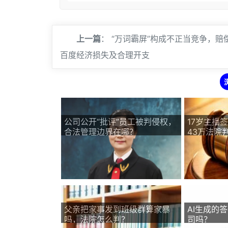
上一篇
：
“万词霸屏”构成不正当竞争，赔
百度经济损失及合理开支
公司公开“批评”员工被判侵权，
17岁主播
合法管理边界在哪？
43万法院
父亲把家事发到班级群算家暴
AI生成的
吗，法院怎么判？
司吗？