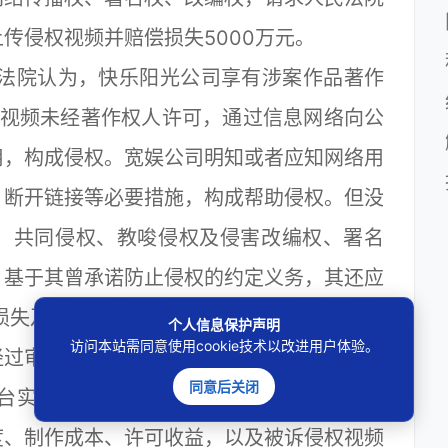
传侵权视频并赔偿损失5000万元。
法院认为，快乐阳光公司享有涉案作品著作
条视频未经著作权人许可，通过信息网络向公
用，构成侵权。宽娱公司明知或者应知网络用
、断开链接等必要措施，构成帮助侵权。但没
、共同侵权、教唆侵权及侵害改编权、署名
；基于其曾承诺防止侵权的约定义务，其还应
失及合理维权费用共计1000万元。宽娱公
个人信息保护声明
访问本站需同意使用cookie技术以改进用户体验。
经过审理驳回上诉，维持原判。
同意后关闭
台实施帮助侵权承担高额赔偿的典型案例。
度、制作成本、许可收益，以及被诉侵权视频