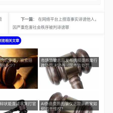
偿
下一篇
：
在网络平台上捏造事实诽谤他人，
因严重危害社会秩序被判诽谤罪
浏览相关文章
签约后停播，被索赔
市场监管总局发布携程垄断案行
判赔多少？
政处罚决定书（国市监处罚
〔2026〕29号）
答辩状能直接拿来打官
AI伪造变质图骗仅退款，商家如
何追责维权？