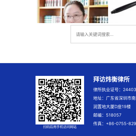
拜访炜衡律所
律所执业证号：244032
地址：广东省深圳市南
润置地大厦D座19楼
邮编：518057
传真：+86-0755-829
扫码后用手机访问网站