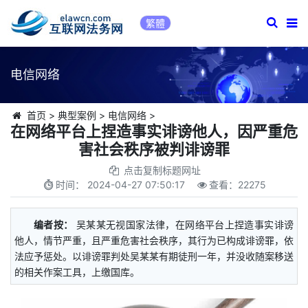
繁體
电信网络
首页
>
典型案例
>
电信网络
>
在网络平台上捏造事实诽谤他人，因严重危
害社会秩序被判诽谤罪
点击复制标题网址
时间：
2024-04-27 07:50:17
查看：
22275
编者按：
吴某某无视国家法律，在网络平台上捏造事实诽谤
他人，情节严重，且严重危害社会秩序，其行为已构成诽谤罪，依
法应予惩处。以诽谤罪判处吴某某有期徒刑一年，并没收随案移送
的相关作案工具，上缴国库。