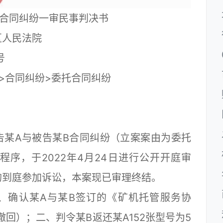
托合同纠纷一审民事判决书
人民法院
552号
合同纠纷>委托合同纠纷
告某A与被告某B合同纠纷（立案案由为委托
序，于2022年4月24日进行公开开庭审
均到庭参加诉讼，本案现已审理终结。
确认某A与某B签订的《矿机托管服务协
撤回）；二、判令某B返还某A152张型号为5