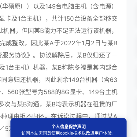
卡（华硕原厂）以及149台电脑主机（含电源）
牌显卡及1台主机），共计150台设备全部移交
批机器，但因某B能力不足无法运行该机器，
成整改，因此某A于2022年1月2日与某B
管服务协议》。协议解除后，某B仅归还了一
显卡及1台主机）机器，某B称陈冬福是其内部合
同意归还机器，因此剩余149台机器（含63
显卡、560张型号为588的8G显卡、149台主机
多次与某B沟通，某B均表示机器在租赁的厂
各种理由拒不归还。在诉讼过程中，通过某A
个人信息保护声明
5700xt的8G显卡、32张型号为588的8G
访问本站需同意使用cookie技术以改进用户体验。