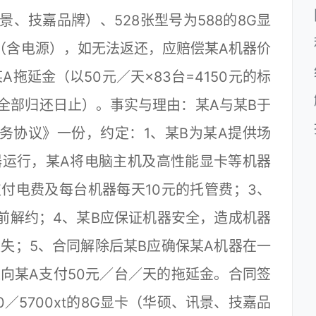
、讯景、技嘉品牌）、528张型号为588的8G显
（含电源），如无法返还，应赔偿某A机器价
某A拖延金（以50元／天×83台=4150元的标
器全部归还日止）。事实与理由：某A与某B于
管服务协议》一份，约定：1、某B为某A提供场
器运行，某A将电脑主机及高性能显卡等机器
支付电费及每台机器每天10元的托管费；3、
前解约；4、某B应保证机器安全，造成机器
失；5、合同解除后某B应确保某A机器在一
向某A支付50元／台／天的拖延金。合同签
0／5700xt的8G显卡（华硕、讯景、技嘉品