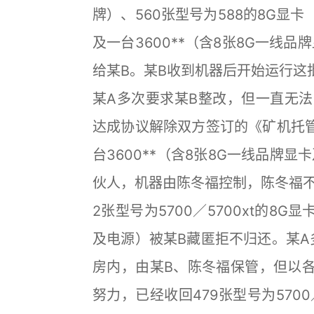
牌）、560张型号为588的8G显
及一台3600**（含8张8G一线品
给某B。某B收到机器后开始运行这
某A多次要求某B整改，但一直无法完
达成协议解除双方签订的《矿机托
台3600**（含8张8G一线品牌
伙人，机器由陈冬福控制，陈冬福不
2张型号为5700／5700xt的8G
及电源）被某B藏匿拒不归还。某A
房内，由某B、陈冬福保管，但以
努力，已经收回479张型号为5700／