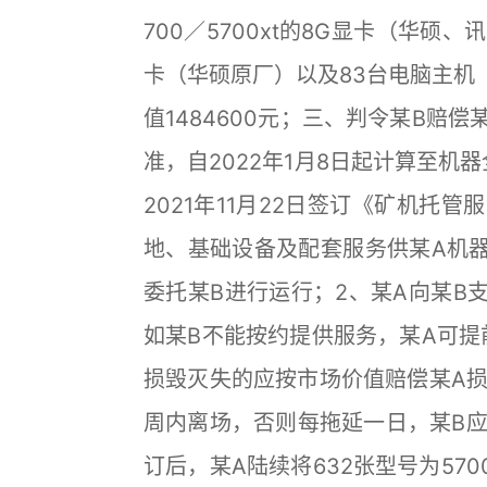
700／5700xt的8G显卡（华硕
卡（华硕原厂）以及83台电脑主机
值1484600元；三、判令某B赔偿
准，自2022年1月8日起计算至机
2021年11月22日签订《矿机托
地、基础设备及配套服务供某A机
委托某B进行运行；2、某A向某B
如某B不能按约提供服务，某A可提
损毁灭失的应按市场价值赔偿某A损
周内离场，否则每拖延一日，某B应
订后，某A陆续将632张型号为570