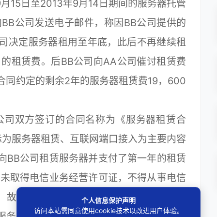
月15日至2013年9月14日期间的服务器托管
司向BB公司发送电子邮件，称因BB公司提供的
公司决定服务器租用至年底，此后不再继续租
的租赁费。后BB公司向AA公司催讨租赁费
同约定的剩余2年的服务器租赁费19，600
公司双方签订的合同名称为《服务器租赁合
际为服务器租赁、互联网端口接入为主要内容
向BB公司租赁服务器并支付了第一年的租赁
司未取得电信业务经营许可证，不得从事电信
，故系争合同应认定无效。对此原审法院认
个人信息保护声明
访问本站需同意使用cookie技术以改进用户体验。
服务器及网络线路的正常运行；对AA公司开