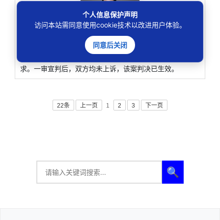
个人信息保护声明
访问本站需同意使用cookie技术以改进用户体验。
近日，北京互联网法院审结了首例涉及算法风控系统引
发人身权益侵权纠纷的案件，认定被告某征婚交友平台运营
同意后关闭
者实施算法进行风控，尽到了合理注意义务并采取预防措
施，并无主观过错，不构成侵权，驳回了原告李某的诉讼请
求。一审宣判后，双方均未上诉，该案判决已生效。
22条
上一页
1
2
3
下一页
🔍