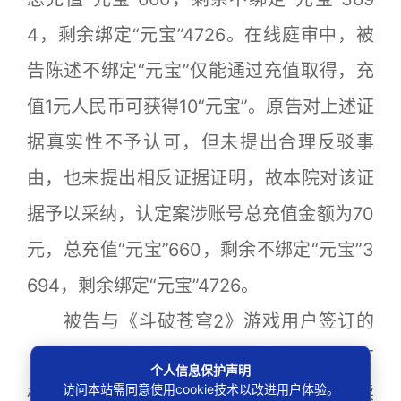
4，剩余绑定“元宝”4726。在线庭审中，被
告陈述不绑定“元宝”仅能通过充值取得，充
值1元人民币可获得10“元宝”。原告对上述证
据真实性不予认可，但未提出合理反驳事
由，也未提出相反证据证明，故本院对该证
据予以采纳，认定案涉账号总充值金额为70
元，总充值“元宝”660，剩余不绑定“元宝”3
694，剩余绑定“元宝”4726。
被告与《斗破苍穹2》游戏用户签订的
《用户注册协议》第5条约定：“帐号的所有
个人信息保护声明
访问本站需同意使用cookie技术以改进用户体验。
权归本公司所有，用户完成申请注册手续