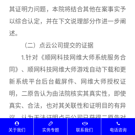
其证明力问题，本院将结合其他在案事实予
以综合认定，并在下文说理部分作进一步阐
述。
（二）点云公司提交的证据
1.针对《顺网科技网维大师系统服务合
同》、顺网科技网维大师游戏自动下载和更
新系统平台后台截屏件、网维大师授权证
明，二原告认为由法院核实其真实性，即使
真实、合法，也对其关联性和证明目的有异
议，认为无法证明点云公司已获得二原告对
于涉案游戏的授权使用，二原告虽然曾就
关于我们
实务专题
联系我们
电话咨询