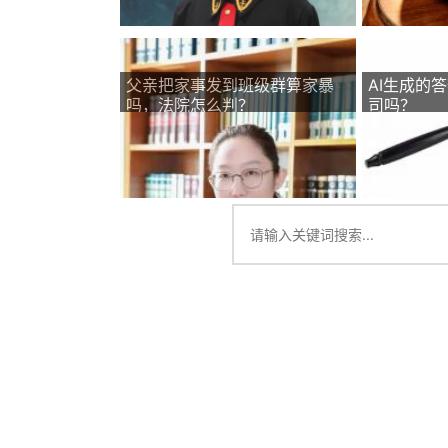
父亲把家事发到班级群算家暴
AI生成的
吗，法院怎么判？
司吗？