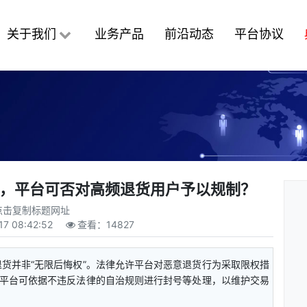
关于我们
业务产品
前沿动态
平台协议
用，平台可否对高频退货用户予以规制？
点击复制标题网址
17 08:42:52
查看：
14827
货并非“无限后悔权”。法律允许平台对恶意退货行为采取限权措
平台可依据不违反法律的自治规则进行封号等处理，以维护交易