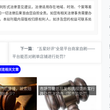
何形式法律意见建议。法律适用存在地域、时效、个案等差
的一切法律后果皆由您自担全责。如您有相关法律事务需要办
。本站刊载内容版权归原权利人，如涉及您的权益可联系处
下一篇
：
“五星好评”全是平台商家自刷——
平台能否对刷单店铺进行处罚？
浏览相关文章
签约后停播，被索赔
市场监管总局发布携程垄断案行
判赔多少？
政处罚决定书（国市监处罚
〔2026〕29号）