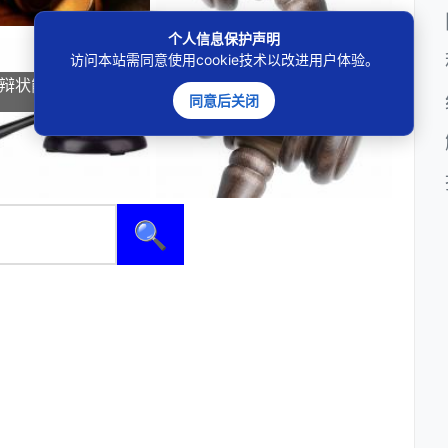
个人信息保护声明
访问本站需同意使用cookie技术以改进用户体验。
答辩状能直接拿来打官
AI伪造变质图骗仅退款，商家如
同意后关闭
何追责维权？
🔍