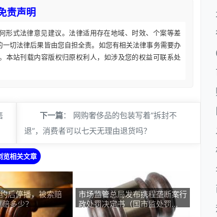
免责声明
何形式法律意见建议。法律适用存在地域、时效、个案等差
的一切法律后果皆由您自担全责。如您有相关法律事务需要办
。本站刊载内容版权归原权利人，如涉及您的权益可联系处
售
下一篇
：
网购奢侈品的包装写着“拆封不
退”，消费者可以七天无理由退货吗？
浏览相关文章
签约后停播，被索赔
市场监管总局发布携程垄断案行
判赔多少？
政处罚决定书（国市监处罚
〔2026〕29号）