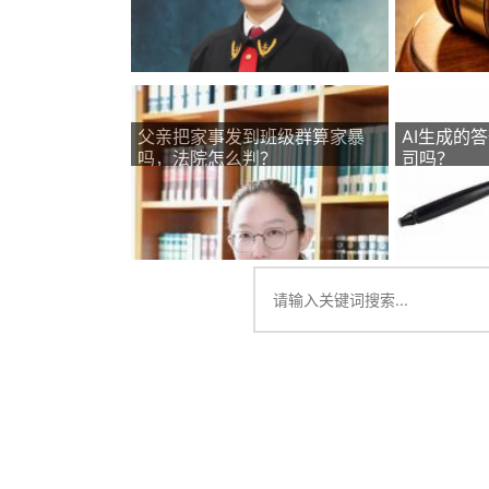
父亲把家事发到班级群算家暴
AI生成的
吗，法院怎么判？
司吗？