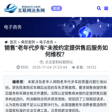
繁體
电子商务
首页
>
典型案例
>
电子商务
>
销售“老年代步车”未按约定提供售后服务如
何维权？
点击复制标题网址
时间：
2025-11-04 21:23:44
查看：
18122
编者按：
本案涉及老年人网购老年代步车因质量问题引发纠
纷。原告陈某购买车辆后出现刹车失灵等故障，要求销售商提供售
后服务和车辆合格文件遭拒。法院认定销售商未按约定提供售后服
务构成违约，判决解除合同并退货退款，但驳回了三倍赔偿请求，
认为现有证据不足以认定欺诈行为。此案提醒老年消费者需选购符
合国家标准的合法交通工具，注意规避法律风险。