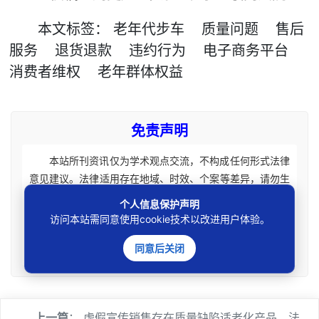
本文
标签
：
老年代步车
质量问题
售后
服务
退货退款
违约行为
电子商务平台
消费者维权
老年群体权益
免责声明
本站所刊资讯仅为学术观点交流，不构成任何形式法律
意见建议。法律适用存在地域、时效、个案等差异，请勿生
搬硬套处理具体个案纠纷，由此产生的一切法律后果皆由您
个人信息保护声明
自担全责。如您有相关法律事务需要办理请联系咨询专业执
访问本站需同意使用cookie技术以改进用户体验。
业律师获取针对性法律意见。本站刊载内容版权归原权利
同意后关闭
人，如涉及您的权益可联系处理。
上一篇
：
虚假宣传销售存在质量缺陷适老化产品，法