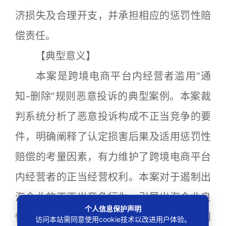
济损失及合理开支，并承担相应的惩罚性赔
偿责任。
【典型意义】
本案是跨境电商平台内经营者滥用“通
知-删除”规则恶意投诉的典型案例。本案裁
判系统分析了恶意投诉构成不正当竞争的要
件，明确阐释了认定损害后果及适用惩罚性
赔偿的考量因素，有力维护了跨境电商平台
内经营者的正当经营权利。本案对于遏制出
海企业的不正当竞争行为，引导出海企业良
个人信息保护声明
性竞争、营造公平有序的跨境营商环境起到
访问本站需同意使用cookie技术以改进用户体验。