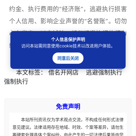
约金、执行费用的“经济账”，逃避执行损害
个人信用、影响企业声誉的“名誉账”。切勿
心存侥幸、以身试法，任何规避执行的行为
个人信息保护声明
终将受到法律严惩！
访问本站需同意使用cookie技术以改进用户体验。
来源：广州市中级人民法院
同意后关闭
本文
标签
：
借名开网店
逃避强制执行
强制执行
免责声明
本站所刊资讯仅为学术观点交流，不构成任何形式法律
意见建议。法律适用存在地域、时效、个案等差异，请勿生
搬硬套处理具体个案纠纷，由此产生的一切法律后果皆由您