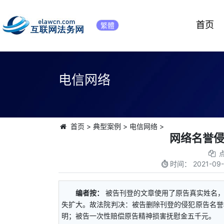
首页
繁體
电信网络
首页
>
典型案例
>
电信网络
>
网络名誉
时间：
2021-09-
编者按：
被告刊登的文章使用了原告真实姓名
失扩大。故法院判决：被告删除刊登的侵犯原告名誉
明；被告一次性赔偿原告精神损害抚慰金五千元。