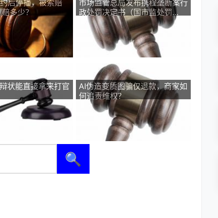
签约后停播，被索赔
市场监管总局发布携程垄断案行
判赔多少？
政处罚决定书（国市监处罚
〔2026〕29号）
答辩状能直接拿来打官
AI伪造变质图骗仅退款，商家如
何追责维权？
🔍