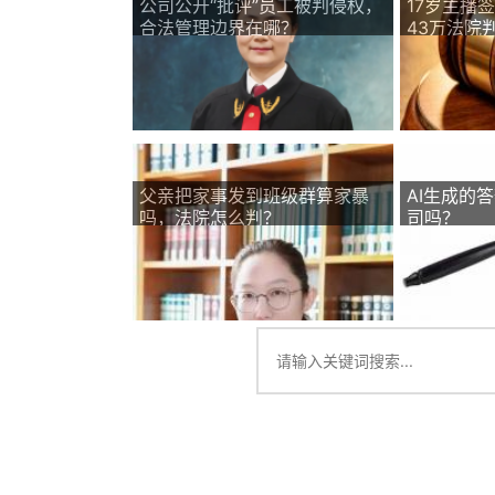
公司公开“批评”员工被判侵权，
17岁主播
合法管理边界在哪？
43万法院
父亲把家事发到班级群算家暴
AI生成的
吗，法院怎么判？
司吗？