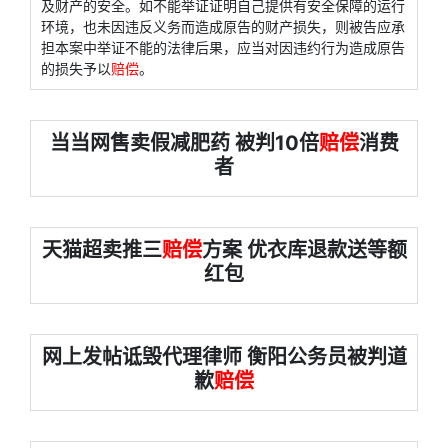
及财产的安全。如不能举证证明自己提供有安全保障的运行
环境，也未因违反义务而造成原告的财产损失，则被告应承
担本案中举证不能的法律后果，应当对因违约行为造成原告
的损失予以
赔偿
。
当当网售卖假减肥药 被判10倍
赔偿
消费
者
天猫超卖推三
赔偿
方案 优衣库退款送等额
红包
网上发帖诋毁代理律师 衡阳公务员被判道
歉
赔偿