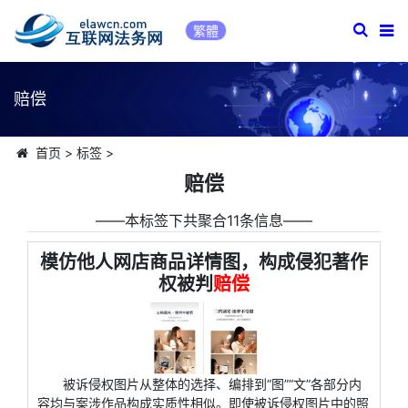
繁體
赔偿
首页
>
标签
>
赔偿
――本标签下共聚合11条信息――
模仿他人网店商品详情图，构成侵犯著作
权被判
赔偿
被诉侵权图片从整体的选择、编排到“图”“文”各部分内
容均与案涉作品构成实质性相似。即使被诉侵权图片中的照