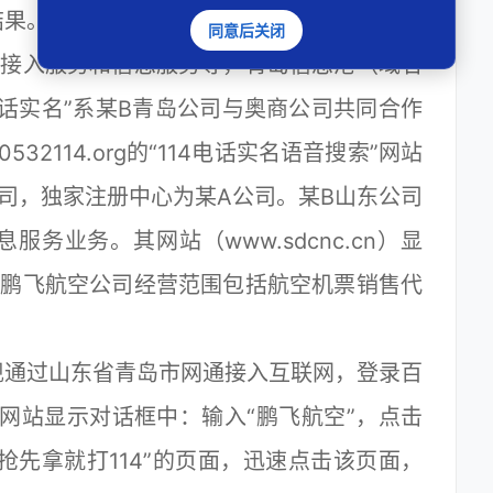
结果。该网站还以其他形式介绍了上述服务。
同意后关闭
网接入服务和信息服务等，青岛信息港（域名
“电话实名”系某B青岛公司与奥商公司共同合作
32114.org的“114电话实名语音搜索”网站
司，独家注册中心为某A公司。某B山东公司
务业务。其网站（www.sdcnc.cn）显
。鹏飞航空公司经营范围包括航空机票销售代
现通过山东省青岛市网通接入互联网，登录百
，在该网站显示对话框中：输入“鹏飞航空”，点击
抢先拿就打114”的页面，迅速点击该页面，