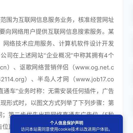
营范围为互联网信息服务业务，核准经营网址
站，主要向网络用户提供互联网信息搜索服务。某
、网络技术应用服务、计算机软件设计开发
n。该公司在上述网站“企业概况”中称其拥有4个
cn）、讴歌网络营销伴侣（www.og.net.c
14.org）、半岛人才网（www.job17.co
直通车”业务时称：无需安装任何插件，广告
表现形式时，以图文方式列举了下列步骤：第
词；第二步优先出现网络直通车广告位（5秒
个人信息保护声明
告位直接进入宣传网站新窗口；第四步5秒后
访问本站需同意使用cookie技术以改进用户体验。