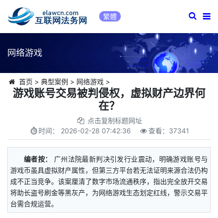
繁體
网络游戏
首页
>
典型案例
>
网络游戏
>
游戏账号交易被判侵权，虚拟财产边界何
在？
点击复制标题网址
时间：
2026-02-28 07:42:36
查看：
37341
编者按：
广州法院最新判决引发行业震动，明确游戏账号与
游戏币虽具虚拟财产属性，但第三方平台若无法证明来源合法仍构
成不正当竞争。该案厘清了数字市场流通秩序，指出完全放开交易
将助长盗号刷金等黑灰产，为网络游戏生态划定红线，警示交易平
台需合规运营。