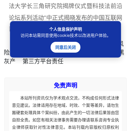
法大学长三角研究院揭牌仪式暨科技法前沿
论坛系列活动”中正式揭晓发布的中国互联网
司法十大典型案例（2023-2024）]
个人信息保护声明
访问本站需同意使用cookie技术以改进用户体验。
本文
标签
：
游戏账号买卖
游戏币交易风
同意后关闭
险
虚拟财产属性
不正当竞争案例
网游黑
灰产
第三方平台责任
免责声明
本站所刊资讯仅为学术观点交流，不构成任何形式法律
意见建议。法律适用存在地域、时效、个案等差异，请勿生
搬硬套处理具体个案纠纷，由此产生的一切法律后果皆由您
自担全责。如您有相关法律事务需要办理请联系咨询专业执
业律师获取针对性法律意见。本站刊载内容版权归原权利