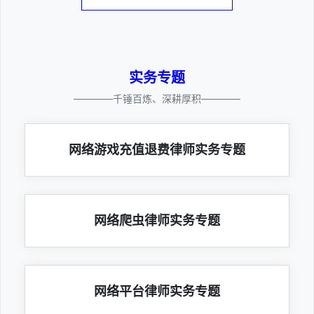
实务专题
————千锤百炼、深耕厚积————
网络游戏充值退费律师实务专题
网络爬虫律师实务专题
网络平台律师实务专题