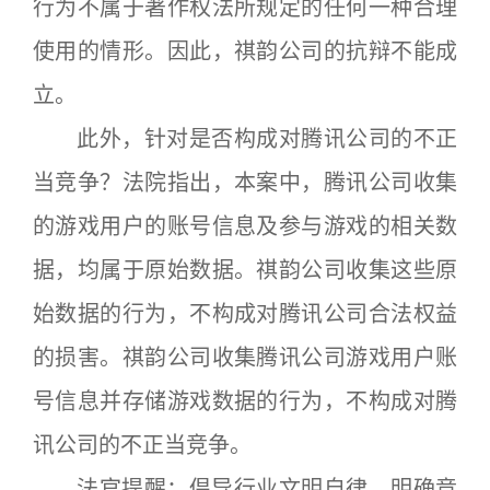
行为不属于著作权法所规定的任何一种合理
使用的情形。因此，祺韵公司的抗辩不能成
立。
此外，针对是否构成对腾讯公司的不正
当竞争？法院指出，本案中，腾讯公司收集
的游戏用户的账号信息及参与游戏的相关数
据，均属于原始数据。祺韵公司收集这些原
始数据的行为，不构成对腾讯公司合法权益
的损害。祺韵公司收集腾讯公司游戏用户账
号信息并存储游戏数据的行为，不构成对腾
讯公司的不正当竞争。
法官提醒：倡导行业文明自律，明确竞