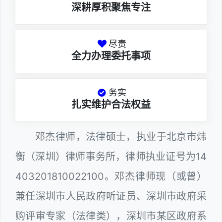
深耕厚积聚焦专注
尽责
全力办理委托事项
务实
扎实维护合法权益
邓杰律师，法律硕士，执业于北京市炜
衡（深圳）律师事务所，律师执业证号为14
403201810022100。邓杰律师现（或曾）
兼任深圳市人民政府听证员、深圳市政府采
购评审专家（法律类），深圳市某区政府系