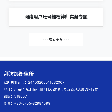
网络用户账号维权律师实务专题
· · · 查看更多 · · ·
拜访炜衡律所
律所执业证号：24403200511032007
地址：广东省深圳市南山区科发路19号华润置地大厦D座19楼
邮编：518057
传真：+86-0755-82984599