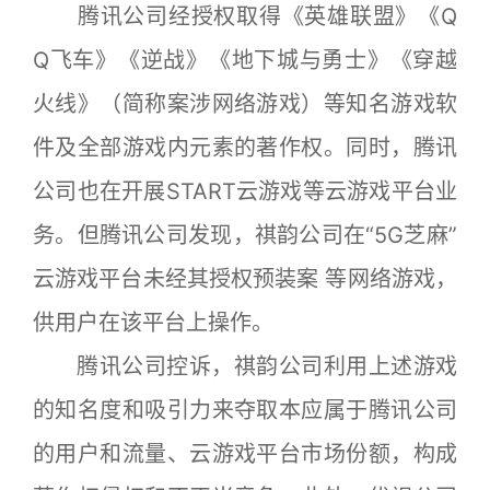
腾讯公司经授权取得《英雄联盟》《Q
Q飞车》《逆战》《地下城与勇士》《穿越
火线》（简称案涉网络游戏）等知名游戏软
件及全部游戏内元素的著作权。同时，腾讯
公司也在开展START云游戏等云游戏平台业
务。但腾讯公司发现，祺韵公司在“5G芝麻”
云游戏平台未经其授权预装案 等网络游戏，
供用户在该平台上操作。
腾讯公司控诉，祺韵公司利用上述游戏
的知名度和吸引力来夺取本应属于腾讯公司
的用户和流量、云游戏平台市场份额，构成