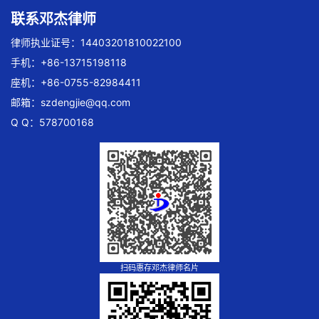
联系邓杰律师
律师执业证号：14403201810022100
手机：+86-13715198118
座机：+86-0755-82984411
邮箱：
szdengjie@qq.com
Q Q：578700168
扫码惠存邓杰律师名片