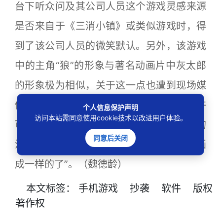
台下听众问及其公司人员这个游戏灵感来源
是否来自于《三消小镇》或类似游戏时，得
到了该公司人员的微笑默认。另外，该游戏
中的主角“狼”的形象与著名动画片中灰太郎
的形象极为相似，关于这一点也遭到现场媒
体对于关于此游戏形象是否拥有相关版权许
个人信息保护声明
访问本站需同意使用cookie技术以改进用户体验。
可的质疑，而该公司的人员则表示称，“狼的
同意后关闭
漫画形象都差不多如此，美工画着画着就画
成一样的了”。（魏德龄）
本文
标签
：
手机游戏
抄袭
软件
版权
著作权