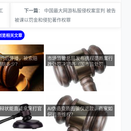
工
下一篇
：
中国最大网游私服侵权案宣判 被告
被课以罚金和侵犯著作权罪
浏览相关文章
签约后停播，被索赔
市场监管总局发布携程垄断案行
判赔多少？
政处罚决定书（国市监处罚
〔2026〕29号）
答辩状能直接拿来打官
AI伪造变质图骗仅退款，商家如
何追责维权？