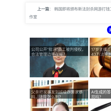
上一篇
：
韩国即将颁布新法封杀网游打钱
作室
公司公开“批评”员工被判侵权，
17岁主播
合法管理边界在哪？
43万法院
父亲把家事发到班级群算家暴
AI生成的
吗，法院怎么判？
司吗？