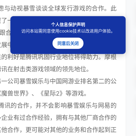
与动视暴雪谈谈全球发行游戏的合作。此
资了一系列的游戏运营公司，这或将提供面向
个人信息保护声明
访问本站需同意使用cookie技术以改进用户体验。
在跟合作伙伴合作的时候，给的不是简单的中
同意后关闭
展中国家。”
的利好是腾讯巩固行业地位将得助力。摩根
腾讯在射击类游戏领域的领先地位。
一公司暴雪娱乐与中国网游业排名第二的公
魔兽世界》、《星际2》等游戏。
雪与腾讯的合作，并不会影响暴雪娱乐与网易的
多企业有过合作经验，拥有与其他厂商合作的
其他合作，更可能对其他的业务和合作起到正