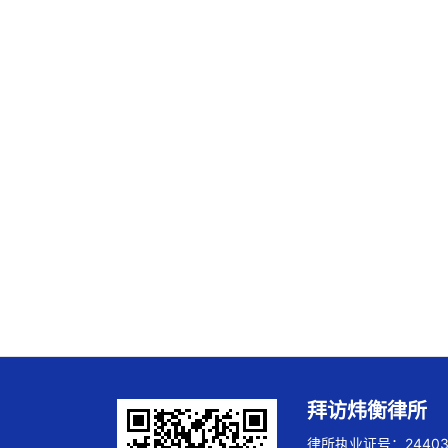
拜访炜衡律所
律所执业证号：244032