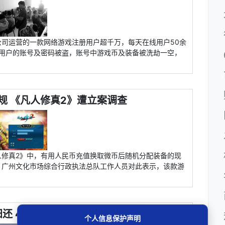
司运营的一款网络游戏注册用户超千万，每天在线用户50余
数千用户的账号及密码被盗，账号中游戏币及装备被洗劫一空，
规 《凡人修真2》遭立案调查
人修真2》中，有用人民币充值换取微币后随机分配装备的现
。广州文化市场综合行政执法总队工作人员对此表示，该款游
还 4.5万元巨额虚拟财产引争议
个人信息保护声明