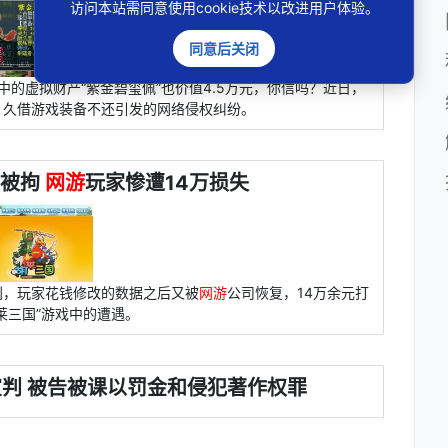
访问本站需同意使用cookie技术以改进用户体验。
同意后关闭
中的虚拟财产“紫金碧玺佩”也价值4.5万元，你信吗？近日，
，久借游戏装备不还引发的网络侵权纠纷。
钱被拘
网游
玩家惨遭14万损失
利，玩家花钱修改的数据之后又被
网游
公司恢复，14万余元打
莱三国”游戏中的遭遇。
判 被告被课以罚金和侵犯著作权罪