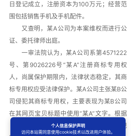
日登记成立，注册资本为100万元；经营范
围包括销售手机及手机配件。
又查明，某A公司为本案维权而进行公
证、委托律师出庭。
一审法院认为，某A公司系第4571222
号、第9026226号“某A”注册商标专用权
人，尚属保护期限内，法律状态稳定，其商
标专用权应受法律保护。某A公司主张某B公
司侵犯其商标专用权，主要表现为某B公司
在其网页宝贝标题中使用“某A”文字。根据
《中华人民共和国商标法》第五十七条规
个人信息保护声明
访问本站需同意使用cookie技术以改进用户体验。