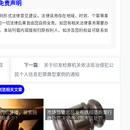
免责声明
何形式法律意见建议。法律适用存在地域、时效、个案等差
的一切法律后果皆由您自担全责。如您有相关法律事务需要办
。本站刊载内容版权归原权利人，如涉及您的权益可联系处
官
下一篇
：
关于印发检察机关依法惩治侵犯公
民个人信息犯罪典型案例的通知
浏览相关文章
签约后停播，被索赔
市场监管总局发布携程垄断案行
判赔多少？
政处罚决定书（国市监处罚
〔2026〕29号）