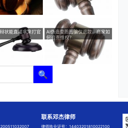
答辩状能直接拿来打官
AI伪造变质图骗仅退款，商家如
何追责维权？
🔍
联系邓杰律师
00511032007
律师执业证号：14403201810022100