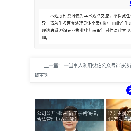
本站所刊资讯仅为学术观点交流，不构成任
异，请勿生搬硬套处理具体个案纠纷，由此产生
理请联系咨询专业执业律师获取针对性法律意见
理。
上一篇
：
一当事人利用微信公众号诽谤法
被重罚
公司公开“批评”员工被判侵权，
17岁主播
合法管理边界在哪？
43万法院