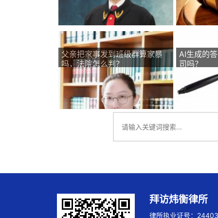
父亲把家事发到班级群算家暴
AI生成的
吗，法院怎么判？
司吗？
拜访炜衡律所
律所执业证号：244032