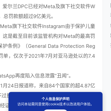
尔兰DPC已经对Meta及旗下社交软件W
次调查，总罚款额超过9亿美元。
a旗下社交软件Instagram由于保护儿童
。这是截至目前该监管机构对Meta的最高罚
General Data Protection Reg
高罚单，仅次于2021年7月对亚马逊处以的7.4
App再度陷入信息泄露“丑闻”。
1月24日报道称，来自84个国家的超4.87亿
不过据多家外媒报道，Meta发言人于27日否
个人信息保护声明
访问本站需同意使用cookie技术以改进用户体验。
经证实的屏幕截图”，纯属推测，Meta并没