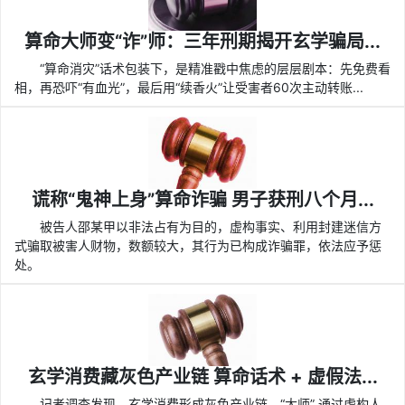
算命大师变“诈”师：三年刑期揭开玄学骗局...
“算命消灾”话术包装下，是精准戳中焦虑的层层剧本：先免费看
相，再恐吓“有血光”，最后用“续香火”让受害者60次主动转账...
谎称“鬼神上身”算命诈骗 男子获刑八个月...
被告人邵某甲以非法占有为目的，虚构事实、利用封建迷信方
式骗取被害人财物，数额较大，其行为已构成诈骗罪，依法应予惩
处。
玄学消费藏灰色产业链 算命话术 + 虚假法...
记者调查发现，玄学消费形成灰色产业链，“大师” 通过虚构人