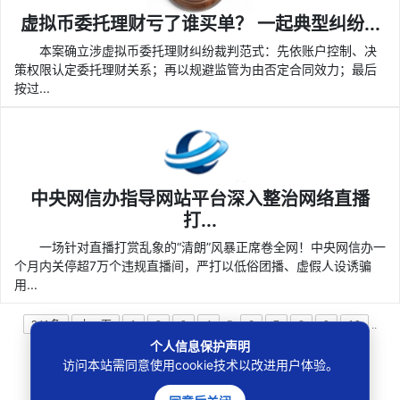
虚拟币委托理财亏了谁买单？ 一起典型纠纷...
本案确立涉虚拟币委托理财纠纷裁判范式：先依账户控制、决
策权限认定委托理财关系；再以规避监管为由否定合同效力；最后
按过...
中央网信办指导网站平台深入整治网络直播
打...
一场针对直播打赏乱象的“清朗”风暴正席卷全网！中央网信办一
个月内关停超7万个违规直播间，严打以低俗团播、虚假人设诱骗
用...
241条
上一页
1
2
3
4
5
6
7
8
9
10
..
个人信息保护声明
21
下一页
访问本站需同意使用cookie技术以改进用户体验。