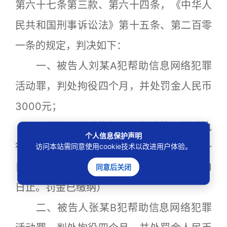
第六十七条第三款、第六十四条，《中华人
民共和国刑事诉讼法》第十五条、第二百零
一条的规定，判决如下：
一、被告人刘某A犯帮助信息网络犯罪
活动罪，判处拘役四个月，并处罚金人民币
3000元；
（刑期从判决执行之日起计算。判决执
个人信息保护声明
行以前先行羁押的，羁押一日折抵刑期一
访问本站需同意使用cookie技术以改进用户体验。
日。即自2020年9月22日起至2021年1月21
同意后关闭
日止。罚金已缴纳）
二、被告人张某B犯帮助信息网络犯罪