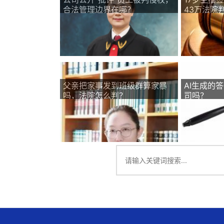
合法管理边界在哪？
43万法院
父亲把家事发到班级群算家暴
AI生成的
吗，法院怎么判？
司吗？