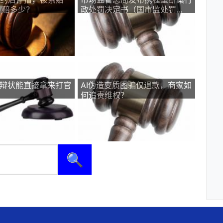
判赔多少？
政处罚决定书（国市监处罚
〔2026〕29号）
答辩状能直接拿来打官
AI伪造变质图骗仅退款，商家如
何追责维权？
🔍