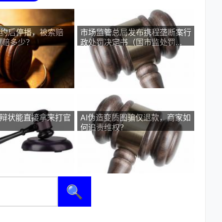
签约后停播，被索赔
市场监管总局发布携程垄断案行
判赔多少？
政处罚决定书（国市监处罚
〔2026〕29号）
答辩状能直接拿来打官
AI伪造变质图骗仅退款，商家如
何追责维权？
🔍