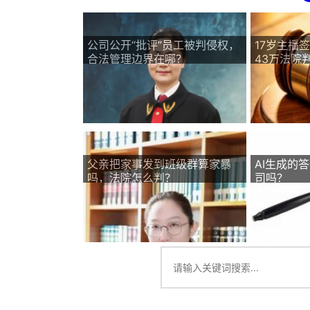
公司公开“批评”员工被判侵权，
17岁主播
合法管理边界在哪？
43万法院
父亲把家事发到班级群算家暴
AI生成的
吗，法院怎么判？
司吗？