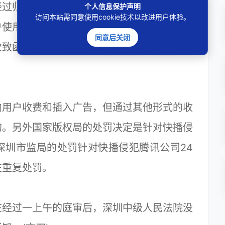
经过归类、排序和推荐等编辑整理，收录进快
个人信息保护声明
访问本站需同意使用cookie技术以改进用户体验。
户使用。这些事实表明，快播具有明显的主观
同意后关闭
次致函后仍未停止侵权作品的编辑，快播公司
向用户收费和插入广告，但通过其他形式的收
的。另外国家版权局的处罚决定是针对快播侵
深圳市监局的处罚针对快播侵犯腾讯公司24
在重复处罚。
在经过一上午的庭审后，深圳中级人民法院没