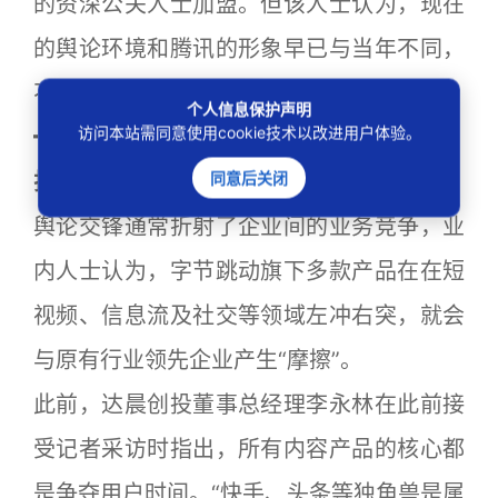
的资深公关人士加盟。但该人士认为，现在
的舆论环境和腾讯的形象早已与当年不同，
不可能出现当年的情况。
个人信息保护声明
访问本站需同意使用cookie技术以改进用户体验。
━━━━━
同意后关闭
捍卫名誉还是业务竞争？
舆论交锋通常折射了企业间的业务竞争，业
内人士认为，字节跳动旗下多款产品在在短
视频、信息流及社交等领域左冲右突，就会
与原有行业领先企业产生“摩擦”。
此前，达晨创投董事总经理李永林在此前接
受记者采访时指出，所有内容产品的核心都
是争夺用户时间。“快手、头条等独角兽是属