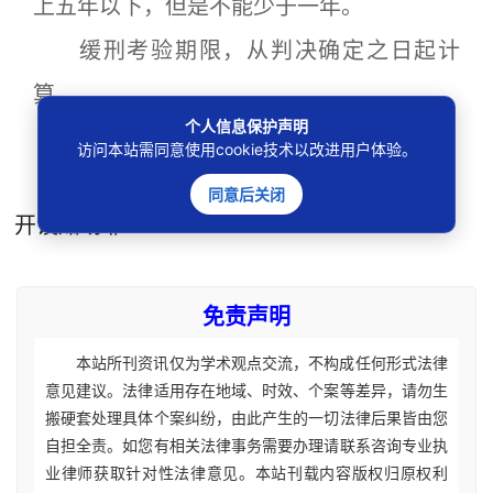
上五年以下，但是不能少于一年。
缓刑考验期限，从判决确定之日起计
算。
个人信息保护声明
访问本站需同意使用cookie技术以改进用户体验。
本文
标签
：
赌博功能
游戏机
赌博机
同意后关闭
开设赌场罪
免责声明
本站所刊资讯仅为学术观点交流，不构成任何形式法律
意见建议。法律适用存在地域、时效、个案等差异，请勿生
搬硬套处理具体个案纠纷，由此产生的一切法律后果皆由您
自担全责。如您有相关法律事务需要办理请联系咨询专业执
业律师获取针对性法律意见。本站刊载内容版权归原权利