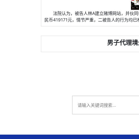
法院认为，被告人林A建立赌博网站，并伙同
民币419171元，情节严重，二被告人的行为均已
男子代理境