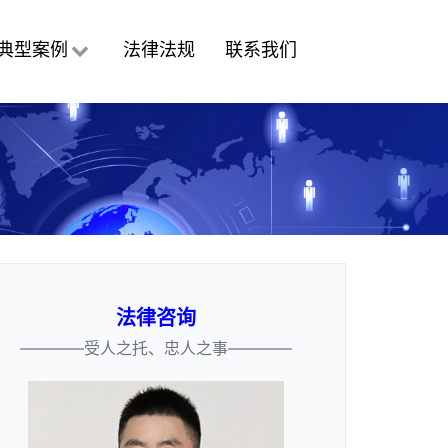
典型案例
法律法规
联系我们
法律咨询
————受人之托、忠人之事————