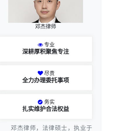
邓杰律师
专业
深耕厚积聚焦专注
尽责
全力办理委托事项
务实
扎实维护合法权益
邓杰律师，法律硕士，执业于