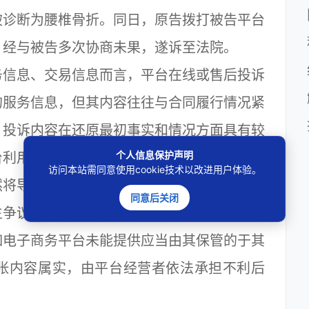
被诊断为腰椎骨折。同日，原告拨打被告平台
。经与被告多次协商未果，遂诉至法院。
信息、交易信息而言，平台在线或售后投诉
的服务信息，但其内容往往与合同履行情况紧
，投诉内容在还原最初事实和情况方面具有较
个人信息保护声明
台利用《电子商务法》第三十一条有关信息保
访问本站需同意使用cookie技术以改进用户体验。
然将导致当事人从不诚信的行为中获利，并最
同意后关闭
生争议后，电子商务平台就售后投诉记录等相
如电子商务平台未能提供应当由其保管的于其
张内容属实，由平台经营者依法承担不利后