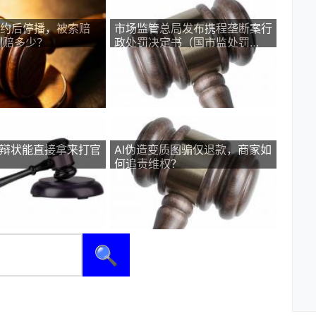
签约后停播，被索赔
市场监管总局发布携程垄断案行
判赔多少？
政处罚决定书（国市监处罚
〔2026〕29号）
答辩状能直接拿来打官
AI伪造变质图骗仅退款，商家如
何追责维权？
🔍