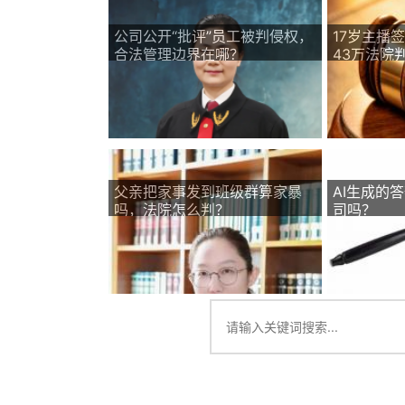
公司公开“批评”员工被判侵权，
17岁主播
合法管理边界在哪？
43万法院
父亲把家事发到班级群算家暴
AI生成的
吗，法院怎么判？
司吗？