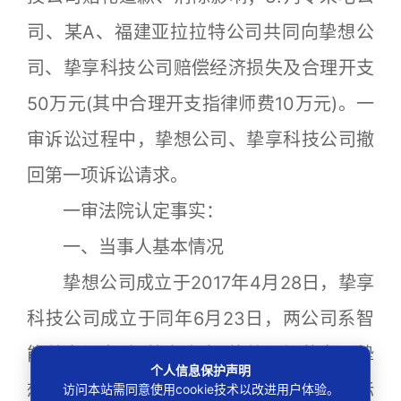
司、某A、福建亚拉拉特公司共同向挚想公
司、挚享科技公司赔偿经济损失及合理开支
50万元(其中合理开支指律师费10万元)。一
审诉讼过程中，挚想公司、挚享科技公司撤
回第一项诉讼请求。
一审法院认定事实：
一、当事人基本情况
挚想公司成立于2017年4月28日，挚享
科技公司成立于同年6月23日，两公司系智
能共享设备“怪兽充电宝”的共同经营者。挚
个人信息保护声明
想公司自2017年9月27日开始，向我国商标
访问本站需同意使用cookie技术以改进用户体验。