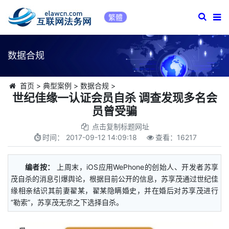
繁體
数据合规
首页
>
典型案例
>
数据合规
>
世纪佳缘一认证会员自杀 调查发现多名会
员曾受骗
点击复制标题网址
时间：
2017-09-12 14:09:18
查看：
16217
编者按：
上周末，iOS应用WePhone的创始人、开发者苏享
茂自杀的消息引爆舆论，根据目前公开的信息，苏享茂通过世纪佳
缘相亲结识其前妻翟某，翟某隐瞒婚史，并在婚后对苏享茂进行
“勒索”，苏享茂无奈之下选择自杀。