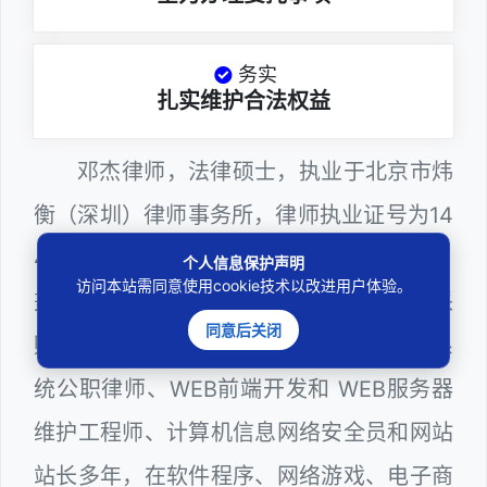
务实
扎实维护合法权益
邓杰律师，法律硕士，执业于北京市炜
衡（深圳）律师事务所，律师执业证号为14
403201810022100。邓杰律师现（或曾）
个人信息保护声明
访问本站需同意使用cookie技术以改进用户体验。
兼任深圳市人民政府听证员、深圳市政府采
同意后关闭
购评审专家（法律类），深圳市某区政府系
统公职律师、WEB前端开发和 WEB服务器
维护工程师、计算机信息网络安全员和网站
站长多年，在软件程序、网络游戏、电子商