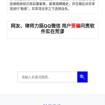
佳缘相亲结识其前妻翟某，翟某隐瞒婚史，并在婚后对苏享
茂进行“勒索”，苏享茂无奈之下选择自杀。
网友、律师力挺QQ微信 用户
受骗
问责软
件实在荒谬
🔍