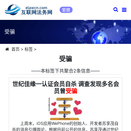
繁體
受骗
首页
>
标签
>
受骗
――本标签下共聚合2条信息――
世纪佳缘一认证会员自杀 调查发现多名会
员曾
受骗
上周末，iOS应用WePhone的创始人、开发者苏享茂自
杀的消息引爆舆论，根据目前公开的信息，苏享茂通过世纪