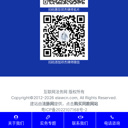
扫码惠存邓杰律师名片
扫码添加邓杰律师微信
互联网法务网 版权所有
Copyright©2012-
2026 elawcn.com, All Rights Reserved.
建站由
法脉网
提供，点击
购买同款网站
粤ICP备2022107168号-2
XML地图
⎪
TXT地图
关于我们
实务专题
联系我们
电话咨询