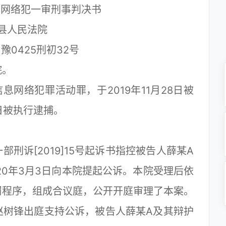
息网络犯一审刑事判决书
县人民法院
）豫0425刑初32号
院。
络犯罪活动罪，于2019年11月28日被
日被执行逮捕。
诉[2019]15号起诉书指控被告人薛某A
20年3月3日向本院提起公诉。本院受理后依
罚程序，组成合议庭，公开开庭审理了本案。
赵树锋出庭支持公诉，被告人薛某A及其辩护