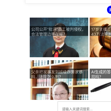
公司公开“批评”员工被判侵权，
17岁主播
合法管理边界在哪？
43万法院
父亲把家事发到班级群算家暴
AI生成的
吗，法院怎么判？
司吗？