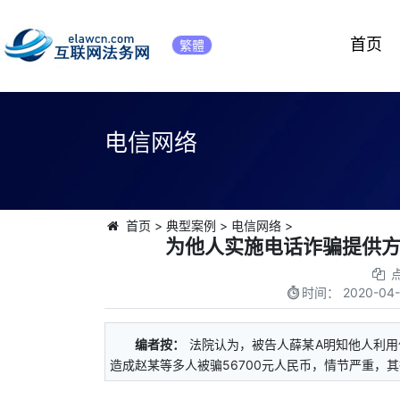
首页
繁體
电信网络
首页
>
典型案例
>
电信网络
>
为他人实施电话诈骗提供
时间：
2020-04-
编者按：
法院认为，被告人薛某A明知他人利
造成赵某等多人被骗56700元人民币，情节严重，