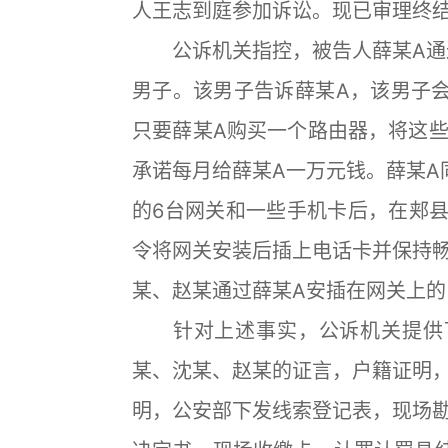
人王志到庭参加诉讼。现已审理终
公诉机关指控，被告人薛某A通过
男子。该男子告诉薛某A，该男子
只要薛某A购买一个路由器，将这
承诺每月给薛某A一万元钱。薛某A同
的6台网关和一些手机卡后，在郏县
令将网关安装后插上电话卡并保持
某、赵某通过薛某A安插在网关上的
针对上述事实，公诉机关提供了
某、沈某、赵某的证言，户籍证明
明，公安部下发线索登记表，现场