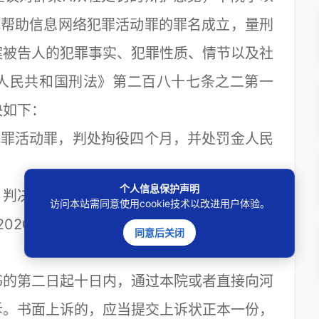
犯帮助信息网络犯罪活动罪的罪名成立，量刑
案被告人的犯罪事实、犯罪性质、情节以及社
人民共和国刑法》第二百八十七条之二第一
决如下：
罪活动罪，判处拘役四个月，并处罚金人民
个人信息保护声明
判决执行以前先行羁押的，羁押一日折抵刑
访问本站需同意使用cookie技术以改进用户体验。
2020年3月27日止。罚金人民币10000元已
同意后关闭
的第二日起十日内，通过本院或者直接向河
诉。书面上诉的，应当提交上诉状正本一份，