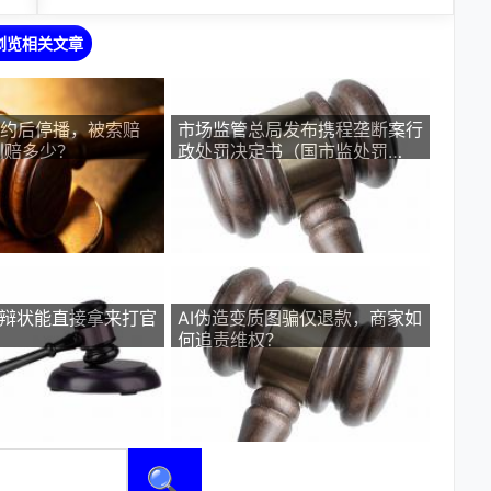
浏览相关文章
签约后停播，被索赔
市场监管总局发布携程垄断案行
判赔多少？
政处罚决定书（国市监处罚
〔2026〕29号）
答辩状能直接拿来打官
AI伪造变质图骗仅退款，商家如
何追责维权？
🔍