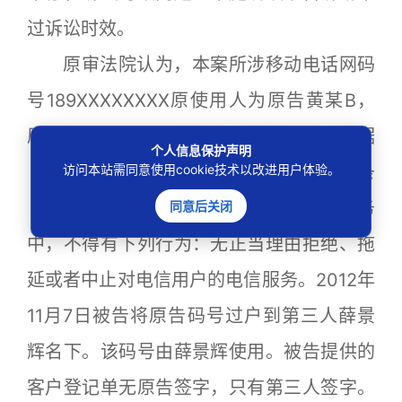
过诉讼时效。
原审法院认为，本案所涉移动电话网码
号189XXXXXXXX原使用人为原告黄某B，
原告对该码号具有占有、使用权利。根据
个人信息保护声明
访问本站需同意使用cookie技术以改进用户体验。
《中华人民共和国电信条例》第四十一条
同意后关闭
（三）规定，电信业务经营者在电信服务
中，不得有下列行为：无正当理由拒绝、拖
延或者中止对电信用户的电信服务。2012年
11月7日被告将原告码号过户到第三人薛景
辉名下。该码号由薛景辉使用。被告提供的
客户登记单无原告签字，只有第三人签字。