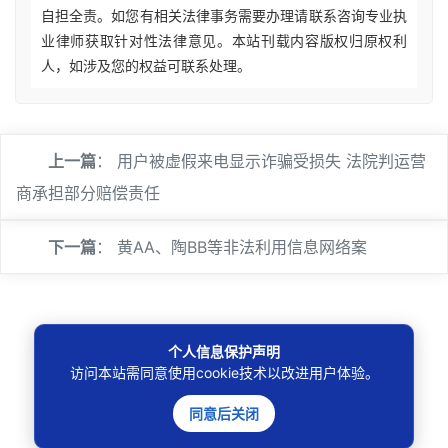
自担全责。如您有相关法律事务需要办理请联系咨询专业执
业律师获取针对性法律意见。本站刊载内容版权归原权利
人，如涉及您的权益可联系处理。
上一篇
：
用户被虚假来电显示诈骗受损失 法院判运营
商承担部分赔偿责任
下一篇
：
黄AA、陶BB等非法利用信息网络案
个人信息保护声明
访问本站需同意使用cookie技术以改进用户体验。
🔍
同意后关闭