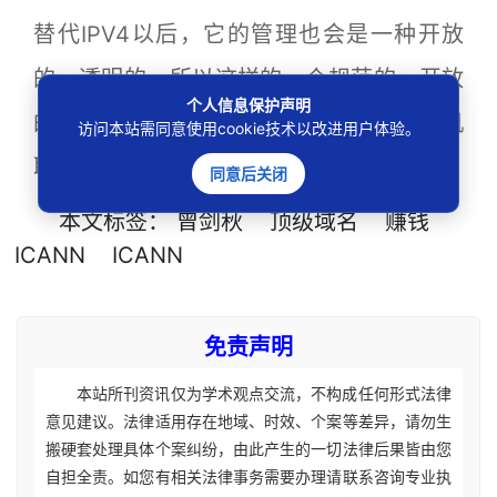
替代IPV4以后，它的管理也会是一种开放
的、透明的。所以这样的一个规范的、开放
个人信息保护声明
的、透明的管理过程当中，那么要想去投机
访问本站需同意使用cookie技术以改进用户体验。
取巧去赚钱，我认为难度就非常大。
同意后关闭
本文
标签
：
曾剑秋
顶级域名
赚钱
ICANN
ICANN
免责声明
本站所刊资讯仅为学术观点交流，不构成任何形式法律
意见建议。法律适用存在地域、时效、个案等差异，请勿生
搬硬套处理具体个案纠纷，由此产生的一切法律后果皆由您
自担全责。如您有相关法律事务需要办理请联系咨询专业执