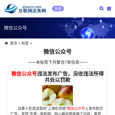
繁體
微信公众号
首页
>
标签
>
微信公众号
――本标签下共聚合7条信息――
微信公众号
违法发布广告，没收违法所得
并处以罚款
当事人在其运营的“上海吃货团”
微信公众号
上发布软文
广告，宣传“冬枣···有防癌、防心脑血管疾病之功效，备受