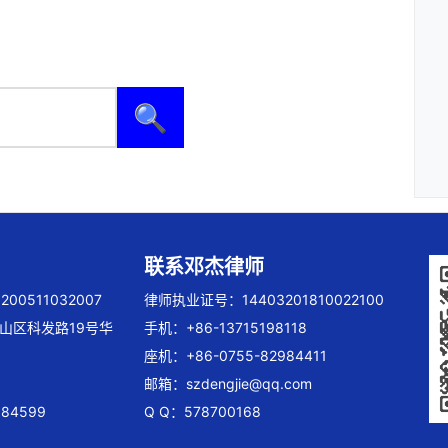
🔍
联系邓杰律师
00511032007
律师执业证号：14403201810022100
山区科发路19号华
手机：+86-13715198118
座机：+86-0755-82984411
邮箱：
szdengjie@qq.com
84599
Q Q：578700168