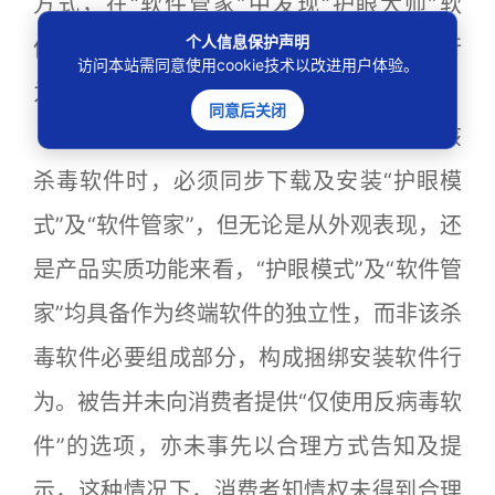
方式，在“软件管家”中发现“护眼大师”软
个人信息保护声明
件，原告据此认为被告存在捆绑安装软件行
访问本站需同意使用cookie技术以改进用户体验。
为，遂诉至法院。
同意后关闭
法院经审理认为，消费者在选择下载该
杀毒软件时，必须同步下载及安装“护眼模
式”及“软件管家”，但无论是从外观表现，还
是产品实质功能来看，“护眼模式”及“软件管
家”均具备作为终端软件的独立性，而非该杀
毒软件必要组成部分，构成捆绑安装软件行
为。被告并未向消费者提供“仅使用反病毒软
件”的选项，亦未事先以合理方式告知及提
示，这种情况下，消费者知情权未得到合理